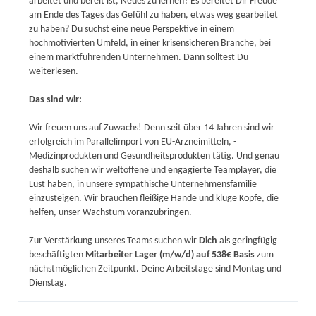
arbeitet und bereit ist, Neues zu lernen? Es bereitet Dir Freude
am Ende des Tages das Gefühl zu haben, etwas weg gearbeitet
zu haben? Du suchst eine neue Perspektive in einem
hochmotivierten Umfeld, in einer krisensicheren Branche, bei
einem marktführenden Unternehmen. Dann solltest Du
weiterlesen.
Das sind wir:
Wir freuen uns auf Zuwachs! Denn seit über 14 Jahren sind wir
erfolgreich im Parallelimport von EU-Arzneimitteln, -
Medizinprodukten und Gesundheitsprodukten tätig. Und genau
deshalb suchen wir weltoffene und engagierte Teamplayer, die
Lust haben, in unsere sympathische Unternehmensfamilie
einzusteigen. Wir brauchen fleißige Hände und kluge Köpfe, die
helfen, unser Wachstum voranzubringen.
Zur Verstärkung unseres Teams suchen wir
Dich
als geringfügig
beschäftigten
Mitarbeiter Lager (m/w/d) auf 538€ Basis
zum
nächstmöglichen Zeitpunkt. Deine Arbeitstage sind Montag und
Dienstag.