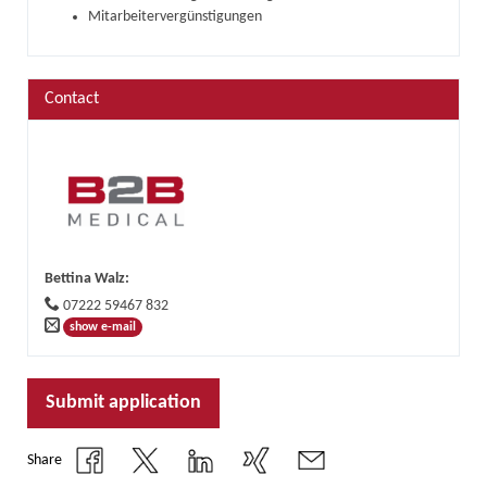
Mitarbeitervergünstigungen
Contact
Bettina Walz
:
07222 59467 832
show e-mail
Submit application
Share